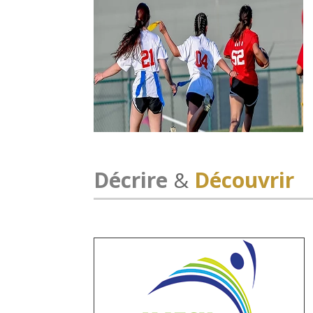
Décrire
&
Découvrir