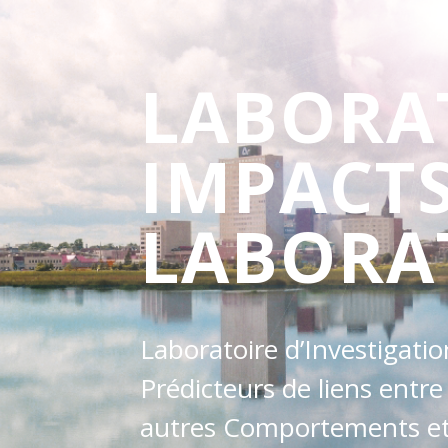
LABORA
IMPACT
LABORA
Laboratoire d’Investigati
Prédicteurs de liens entre
autres Comportements et 