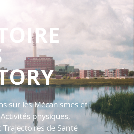
TOIRE
S
TORY
ons sur les Mécanismes et
 Activités physiques,
Trajectoires de Santé