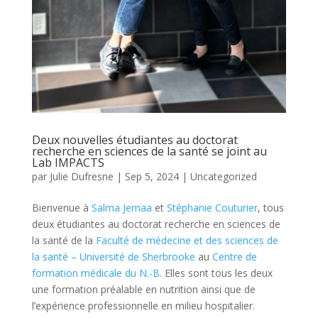
Deux nouvelles étudiantes au doctorat
recherche en sciences de la santé se joint au
Lab IMPACTS
par
Julie Dufresne
|
Sep 5, 2024
|
Uncategorized
Bienvenue à
Salma Jemaa
et
Stéphanie Couturier
, tous
deux étudiantes au doctorat recherche en sciences de
la santé de la
Faculté de médecine et des sciences de
la santé – Université de Sherbrooke
au
Centre de
formation médicale du N.-B.
Elles sont tous les deux
une formation préalable en nutrition ainsi que de
l’expérience professionnelle en milieu hospitalier.