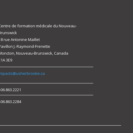
Centre de formation médicale du Nouveau-
Brunswick
18 rue Antonine Maillet
Pavillon J.-Raymond-Frenette
Moncton, Nouveau-Brunswick, Canada
E1A 3E9
impacts@usherbrooke.ca
506.863.2221
506.863.2284