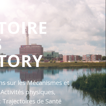
TOIRE
S
TORY
ons sur les Mécanismes et
 Activités physiques,
Trajectoires de Santé