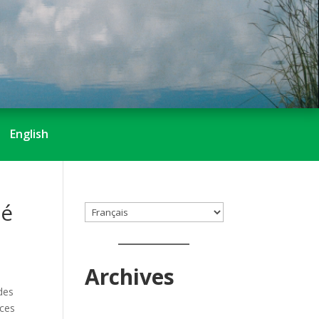
English
té
Choisir
une
langue
Archives
 des
 ces