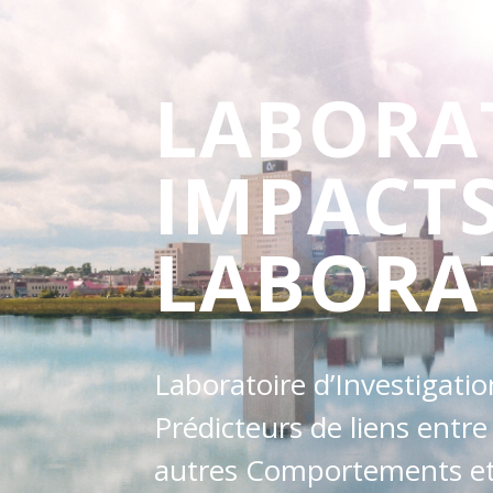
LABORA
IMPACT
LABORA
Laboratoire d’Investigati
Prédicteurs de liens entre
autres Comportements et 