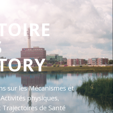
TOIRE
S
TORY
ons sur les Mécanismes et
 Activités physiques,
Trajectoires de Santé