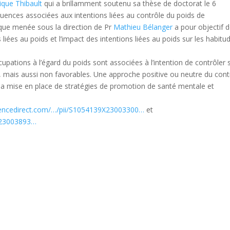
ique Thibault
qui a brillamment soutenu sa thèse de doctorat le 6
quences associées aux intentions liées au contrôle du poids de
nique menée sous la direction de Pr
Mathieu Bélanger
a pour objectif 
liées au poids et l’impact des intentions liées au poids sur les habitu
pations à l’égard du poids sont associées à l’intention de contrôler 
 mais aussi non favorables. Une approche positive ou neutre du cont
mise en place de stratégies de promotion de santé mentale et
iencedirect.com/…/pii/S1054139X23003300…
et
5523003893…