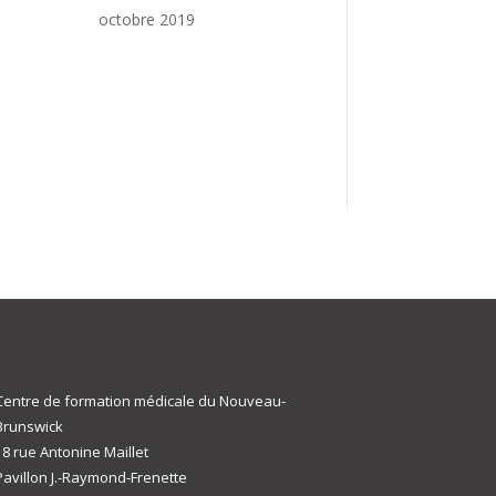
octobre 2019
Centre de formation médicale du Nouveau-
Brunswick
18 rue Antonine Maillet
Pavillon J.-Raymond-Frenette