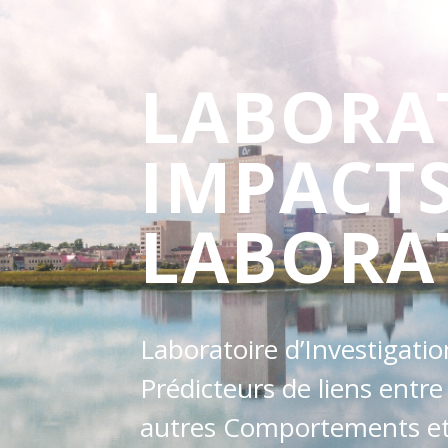
LABORA
IMPACT
LABORA
Laboratoire d’Investigati
Prédicteurs de liens entre
autres Comportements et 