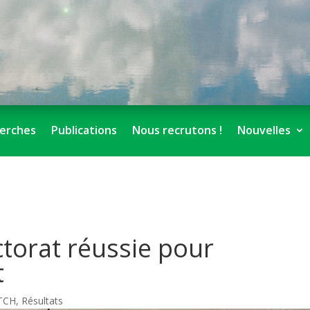
erches
Publications
Nous recrutons !
Nouvelles
torat réussie pour
t
TCH
,
Résultats