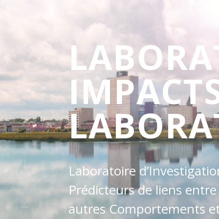
LABORA
IMPACT
LABORA
Laboratoire d’Investigati
Prédicteurs de liens entre
autres Comportements et 