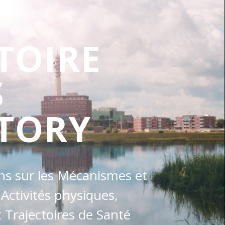
TOIRE
S
TORY
ons sur les Mécanismes et
 Activités physiques,
Trajectoires de Santé