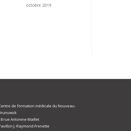
octobre 2019
Centre de formation médicale du Nouveau-
Brunswick
18 rue Antonine Maillet
Pavillon J.-Raymond-Frenette